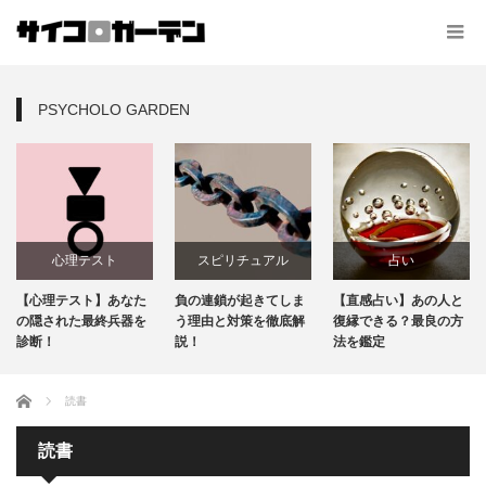
PSYCHOLO GARDEN
心理テスト
スピリチュアル
占い
【心理テスト】あなた
負の連鎖が起きてしま
【直感占い】あの人と
の隠された最終兵器を
う理由と対策を徹底解
復縁できる？最良の方
診断！
説！
法を鑑定
ホーム
読書
読書