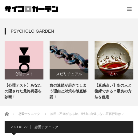
PSYCHOLO GARDEN
心理テスト
スピリチュアル
占い
【心理テスト】あなた
負の連鎖が起きてしま
【直感占い】あの人と
の隠された最終兵器を
う理由と対策を徹底解
復縁できる？最良の方
診断！
説！
法を鑑定
ホーム
恋愛テクニック
彼氏に不満がある時、絶対に自爆しない正解行動は？
2021.01.22
恋愛テクニック