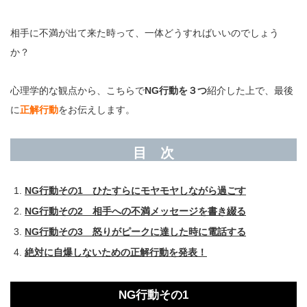
相手に不満が出て来た時って、一体どうすればいいのでしょう
か？
心理学的な観点から、こちらで
NG行動を３つ
紹介した上で、最後
に
正解行動
をお伝えします。
目 次
NG行動その1 ひたすらにモヤモヤしながら過ごす
NG行動その2 相手への不満メッセージを書き綴る
NG行動その3 怒りがピークに達した時に電話する
絶対に自爆しないための正解行動を発表！
NG行動その1