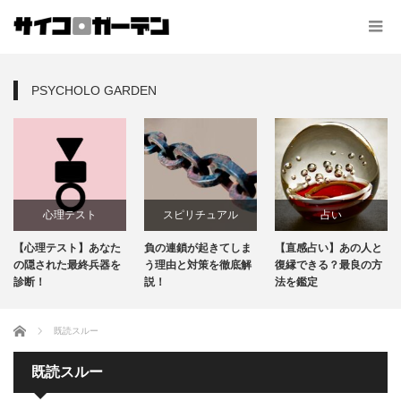
PSYCHOLO GARDEN
心理テスト
スピリチュアル
占い
【心理テスト】あなた
負の連鎖が起きてしま
【直感占い】あの人と
の隠された最終兵器を
う理由と対策を徹底解
復縁できる？最良の方
診断！
説！
法を鑑定
ホーム
既読スルー
既読スルー