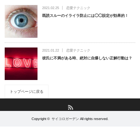
2021.02.25
恋愛テクニック
既読スルーのイライラ防止には◯◯設定が効果的！
2021.01.22
恋愛テクニック
彼氏に不満がある時、絶対に自爆しない正解行動は？
トップページに戻る
RSS
Copyright ©
サイコロガーデン
All rights reserved.